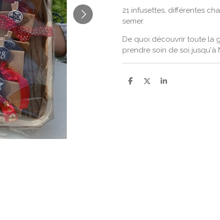
21 infusettes, différentes ch
semer.
De quoi découvrir toute la 
prendre soin de soi jusqu'à 
P
P
P
a
a
a
r
r
r
t
t
t
a
a
a
g
g
g
e
e
e
r
r
r