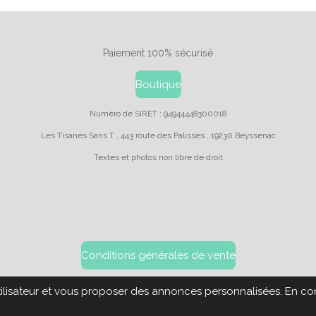
Paiement 100% sécurisé
Boutique
Numéro de SIRET : 94944448300018
Les Tisanes Sans T , 443 route des Palisses , 19230 Beyssenac
Textes et photos non libre de droit
Conditions générales de vente
utilisateur et vous proposer des annonces personnalisées. En cont