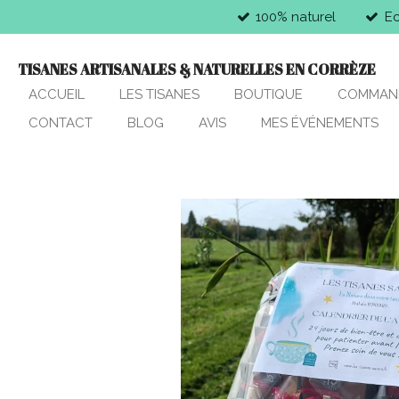
100% naturel
E
Passer
au
contenu
TISANES ARTISANALES & NATURELLES EN CORRÈZE
principal
ACCUEIL
LES TISANES
BOUTIQUE
COMMAN
CONTACT
BLOG
AVIS
MES ÉVÉNEMENTS