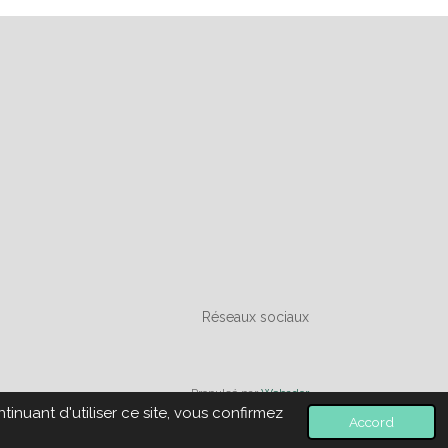
Réseaux sociaux
Propulsé par
Webador
inuant d'utiliser ce site, vous confirmez
Accord