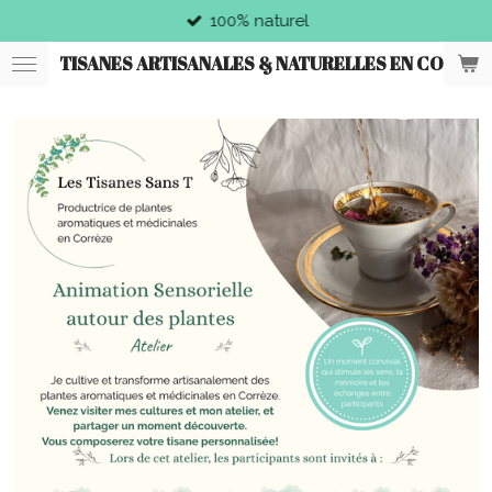
100% naturel
Passer
au
TISANES ARTISANALES & NATURELLES EN CORRÈZ
contenu
principal